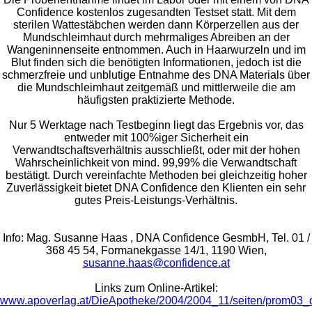
Confidence kostenlos zugesandten Testset statt. Mit dem
sterilen Wattestäbchen werden dann Körperzellen aus der
Mundschleimhaut durch mehrmaliges Abreiben an der
Wangeninnenseite entnommen. Auch in Haarwurzeln und im
Blut finden sich die benötigten Informationen, jedoch ist die
schmerzfreie und unblutige Entnahme des DNA Materials über
die Mundschleimhaut zeitgemäß und mittlerweile die am
häufigsten praktizierte Methode.
Nur 5 Werktage nach Testbeginn liegt das Ergebnis vor, das
entweder mit 100%iger Sicherheit ein
Verwandtschaftsverhältnis ausschließt, oder mit der hohen
Wahrscheinlichkeit von mind. 99,99% die Verwandtschaft
bestätigt. Durch vereinfachte Methoden bei gleichzeitig hoher
Zuverlässigkeit bietet DNA Confidence den Klienten ein sehr
gutes Preis-Leistungs-Verhältnis.
Info: Mag. Susanne Haas , DNA Confidence GesmbH, Tel. 01 /
368 45 54, Formanekgasse 14/1, 1190 Wien,
susanne.haas@confidence.at
Links zum Online-Artikel:
www.apoverlag.at/DieApotheke/2004/2004_11/seiten/prom03_