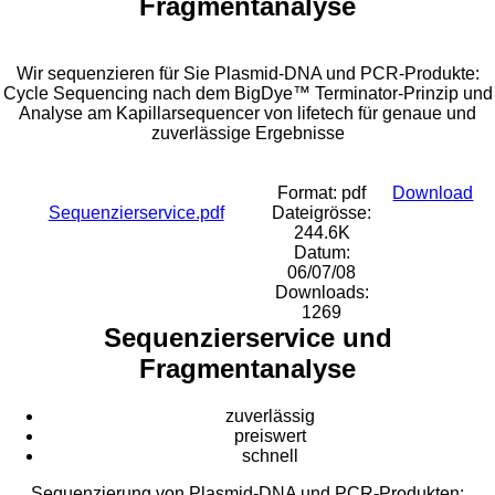
Fragmentanalyse
Wir sequenzieren für Sie Plasmid-DNA und PCR-Produkte:
Cycle Sequencing nach dem BigDye™ Terminator-Prinzip und
Analyse am Kapillarsequencer von lifetech für genaue und
zuverlässige Ergebnisse
Format: pdf
Download
Sequenzierservice.pdf
Dateigrösse:
244.6K
Datum:
06/07/08
Downloads:
1269
Sequenzierservice und
Fragmentanalyse
zuverlässig
preiswert
schnell
Sequenzierung von Plasmid-DNA und PCR-Produkten: