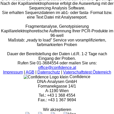
Nach der Kapillarelektrophorese erfolgt die Auswertung mit der
Sequencing Analysis Software.
Sie erhalten Sequenzdateien im ab1- oder fasta- Format bzw.
eine Text Datei mit Analysereport.
Fragmentanalyse, Genotypisierung
Kapillarelektrophoretische Auftrennung Ihrer PCR-Produkte im
96-well
Maßstab: „ready to load” Service von voramplifizierten,
farbmarkierten Proben
Dauer der Bereitstellung der Daten i.d.R. 1-2 Tage nach
Eingang der Proben.
Rufen Sie 01-3684554 oder mailen Sie uns:
office@confidence.at
Impressum
|
AGB
|
Datenschutz
|
Vaterschaftstest Österreich
Confidence
DNA-Analysen GmbH
Formanekgasse 14/1
A-1190 Wien
Tel.: +43 1 368 4554
Fax.: +43 1 367 9694
Wir akzeptieren