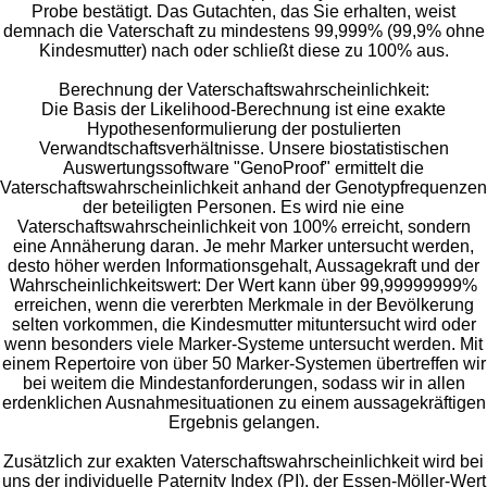
Probe bestätigt. Das Gutachten, das Sie erhalten, weist
demnach die Vaterschaft zu mindestens 99,999% (99,9% ohne
Kindesmutter) nach oder schließt diese zu 100% aus.
Berechnung der Vaterschaftswahrscheinlichkeit:
Die Basis der Likelihood-Berechnung ist eine exakte
Hypothesenformulierung der postulierten
Verwandtschaftsverhältnisse. Unsere biostatistischen
Auswertungssoftware "GenoProof" ermittelt die
Vaterschaftswahrscheinlichkeit anhand der Genotypfrequenzen
der beteiligten Personen. Es wird nie eine
Vaterschaftswahrscheinlichkeit von 100% erreicht, sondern
eine Annäherung daran. Je mehr Marker untersucht werden,
desto höher werden Informationsgehalt, Aussagekraft und der
Wahrscheinlichkeitswert: Der Wert kann über 99,99999999%
erreichen, wenn die vererbten Merkmale in der Bevölkerung
selten vorkommen, die Kindesmutter mituntersucht wird oder
wenn besonders viele Marker-Systeme untersucht werden. Mit
einem Repertoire von über 50 Marker-Systemen übertreffen wir
bei weitem die Mindestanforderungen, sodass wir in allen
erdenklichen Ausnahmesituationen zu einem aussagekräftigen
Ergebnis gelangen.
Zusätzlich zur exakten Vaterschaftswahrscheinlichkeit wird bei
uns der individuelle Paternity Index (PI), der Essen-Möller-Wert