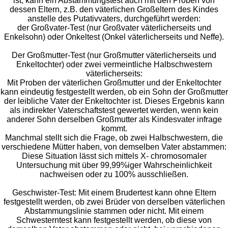
ist, kann ein Abstammungstest auch mit den Proben von
dessen Eltern, z.B. den väterlichen Großeltern des Kindes
anstelle des Putativvaters, durchgeführt werden:
der Großvater-Test (nur Großvater väterlicherseits und
Enkelsohn) oder Onkeltest (Onkel väterlicherseits und Neffe).
Der Großmutter-Test (nur Großmutter väterlicherseits und
Enkeltochter) oder zwei vermeintliche Halbschwestern
väterlicherseits:
Mit Proben der väterlichen Großmutter und der Enkeltochter
kann eindeutig festgestellt werden, ob ein Sohn der Großmutter
der leibliche Vater der Enkeltochter ist. Dieses Ergebnis kann
als indirekter Vaterschaftstest gewertet werden, wenn kein
anderer Sohn derselben Großmutter als Kindesvater infrage
kommt.
Manchmal stellt sich die Frage, ob zwei Halbschwestern, die
verschiedene Mütter haben, von demselben Vater abstammen:
Diese Situation lässt sich mittels X- chromosomaler
Untersuchung mit über 99,99%iger Wahrscheinlichkeit
nachweisen oder zu 100% ausschließen.
Geschwister-Test: Mit einem Brudertest kann ohne Eltern
festgestellt werden, ob zwei Brüder von derselben väterlichen
Abstammungslinie stammen oder nicht. Mit einem
Schwesterntest kann festgestellt werden, ob diese von