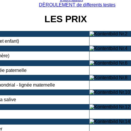
DÈROULEMENT de differents testes
LES PRIX
et enfant)
mère)
ée paternelle
ndrial - lignée maternelle
a salive
er