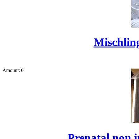
Mischli
Amount: 0
Prenatal non i