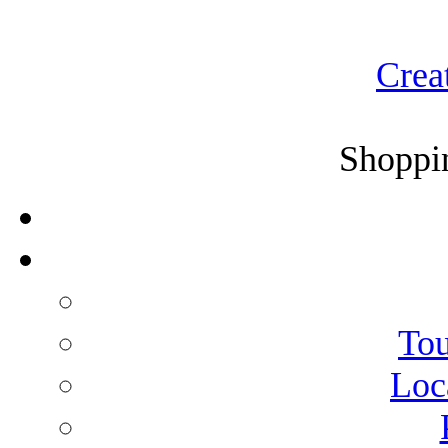
Crea
Shoppin
Tou
Loc