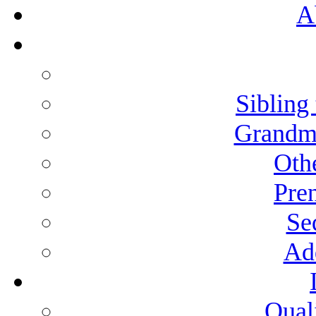
A
Sibling 
Grandmo
Othe
Pren
Se
Add
Qual